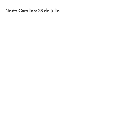
North Carolina: 28 de julio
(arte por Rommy Torrico)
Español
See All
Recent Posts