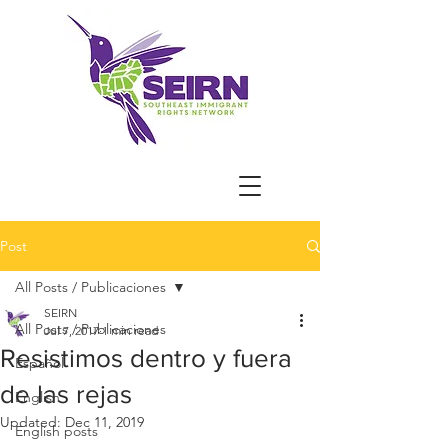
Post
All Posts / Publicaciones
SEIRN
All Posts / Publicaciones
Jul 7, 2017
1 min read
Resistimos dentro y fuera
Español
de las rejas
English
Updated:
Dec 11, 2019
English posts