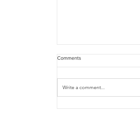
Comments
Write a comment...
SEIRN Indignade por las Accio
Racistas de Gobernadores