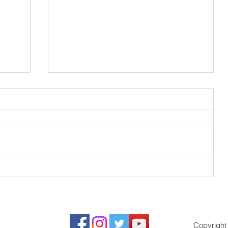
nes
En el 1er Aniversario de los
Tiroteos en Spas de Atlanta,
Hacemos un Llamado a la
Reflexión y Acción
Copyright