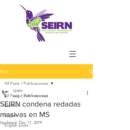
Post
All Posts / Publicaciones
SEIRN
All Posts / Publicaciones
Aug 7, 2019
1 min read
SEIRN condena redadas
Español
masivas en MS
English
Updated:
Dec 11, 2019
English posts