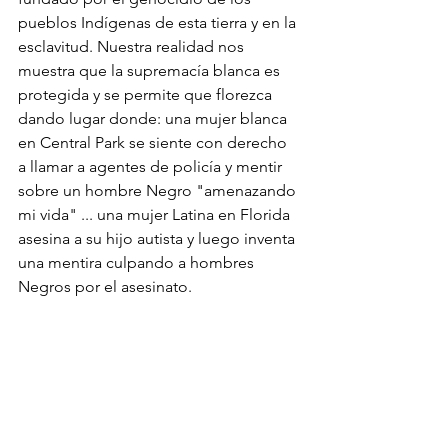
pueblos Indígenas de esta tierra y en la 
esclavitud. Nuestra realidad nos 
muestra que la supremacía blanca es 
protegida y se permite que florezca 
dando lugar donde: una mujer blanca 
en Central Park se siente con derecho 
a llamar a agentes de policía y mentir 
sobre un hombre Negro "amenazando 
mi vida" ... una mujer Latina en Florida 
asesina a su hijo autista y luego inventa 
una mentira culpando a hombres 
Negros por el asesinato.
SEIRN cree que es nuestro deber 
nombrar esta historia y realidad y 
abordar las causas profundas de las 
injusticias sistémicas y la brutalidad 
contra las personas y comunidades 