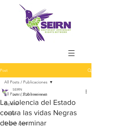
Post
All Posts / Publicaciones
SEIRN
All Posts / Publicaciones
Jun 1, 2020
3 min read
La violencia del Estado
Español
contra las vidas Negras
English
debe terminar
English posts